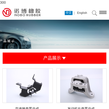
300
|
中文
English
产品展示
变速器悬置总成
发动机右悬置总成