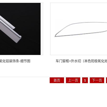
氧化铝装饰条-细节图
车门窗框+外水切（本色阳极氧化
首页
上一页
1
下一页