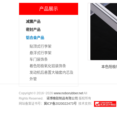
产品展示
减震产品
密封产品
铝合金产品
贴顶式行李架
悬浮式行李架
车门装饰条
着色阳极氧化铝装饰条
本色阳极
发动机后悬置大轴套内芯及
外管
Copyright © 2016~2026
www.noborubber.net
All
Rights Reserved.
诺博橡胶制品有限公司
版权所有
网站备案证书号：
冀ICP备2020022473号
技术支持：