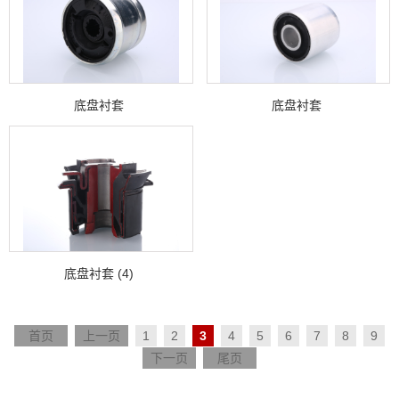
底盘衬套
底盘衬套
底盘衬套 (4)
首页
上一页
1
2
3
4
5
6
7
8
9
下一页
尾页