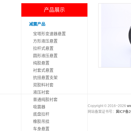
产品展示
减震产品
宝塔形变速器悬置
方形液压悬置
拉杆式悬置
圆形液压悬置
纯胶悬置
衬套式悬置
抗扭悬置支架
双胶料衬套
液压衬套
普通纯胶衬套
Copyright © 2016~2026
ww
吸震器
网站备案证书号：
冀ICP备2
底盘拉杆
橡胶吊挂
车身悬置