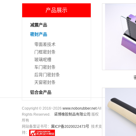
产品展示
减震产品
密封产品
零面差技术
门框密封条
玻璃呢槽
车门密封条
后背门密封条
天窗密封条
铝合金产品
Copyright © 2016~2026
www.noborubber.net
All
Rights Reserved.
诺博橡胶制品有限公司
版权
所有
网站备案证书号：
冀ICP备2020022473号
技术支
持：