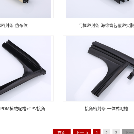
框密封条-仿布纹
门框密封条-海绵管包覆密实
PDM植绒呢槽+TPV接角
接角密封条-一体式呢槽
首页
上一页
1
2
3
下一