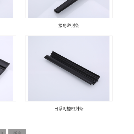
胶
接角密封条
日系呢槽密封条
页
尾页