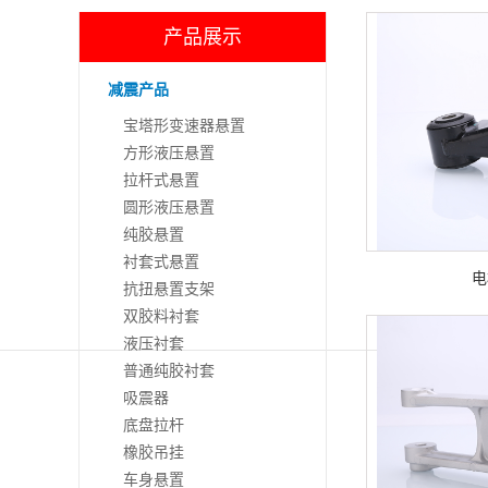
产品展示
减震产品
宝塔形变速器悬置
方形液压悬置
拉杆式悬置
圆形液压悬置
纯胶悬置
衬套式悬置
电
抗扭悬置支架
双胶料衬套
液压衬套
普通纯胶衬套
吸震器
底盘拉杆
橡胶吊挂
车身悬置