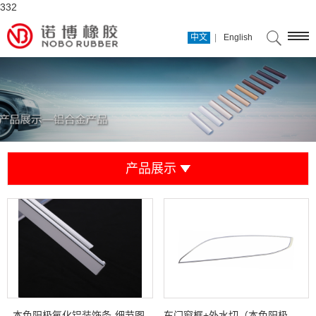
332
|
中文
English
产品展示
本色阳极氧化铝装饰条-细节图
车门窗框+外水切（本色阳极氧化处理）