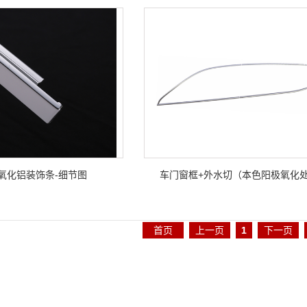
氧化铝装饰条-细节图
车门窗框+外水切（本色阳极氧化
首页
上一页
1
下一页