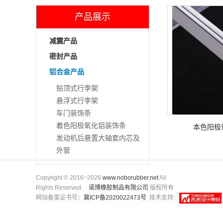
产品展示
减震产品
密封产品
铝合金产品
贴顶式行李架
悬浮式行李架
车门装饰条
着色阳极氧化铝装饰条
本色阳极
发动机后悬置大轴套内芯及
外管
Copyright © 2016~2026
www.noborubber.net
All
Rights Reserved.
诺博橡胶制品有限公司
版权所有
网站备案证书号：
冀ICP备2020022473号
技术支持：