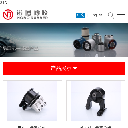
316
|
中文
English
产品展示
电机左悬置总成
发动机后悬置总成