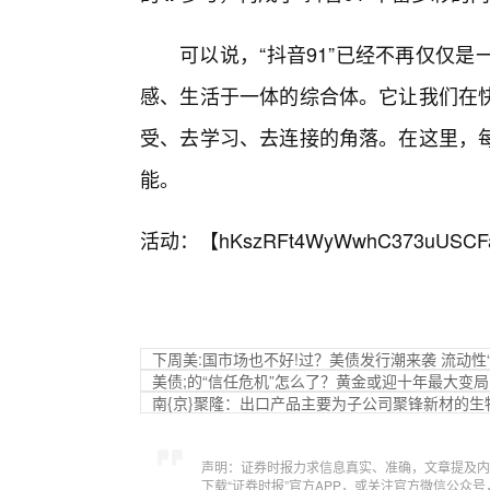
可以说，“抖音91”已经不再仅仅
感、生活于一体的综合体。它让我们在
受、去学习、去连接的角落。在这里，
能。
活动：【
hKszRFt4WyWwhC373uUSCF
下周美:国市场也不好!过？美债发行潮来袭 流动性
美债;的“信任危机”怎么了？黄金或迎十年最大变局
南{京}聚隆：出口产品主要为子公司聚锋新材的生
声明：证券时报力求信息真实、准确，文章提及内
下载“证券时报”官方APP，或关注官方微信公众