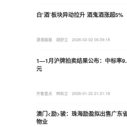
白‘酒’板块异动拉升 酒鬼酒涨超5%
潇湘晨报
胡舒立
2026-02-02 06:39:18
1—1月沪牌拍卖结果公布：中标率9.4
元
齐鲁壹点
林和立
2026-01-22 21:21:18
澳门<励>骏：珠海励盈拟出售广东
物业