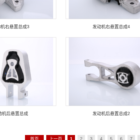
动机右悬置总成3
发动机右悬置总成4
动机后悬置总成
发动机后悬置总成2
首页
上一页
1
2
3
4
5
6
7