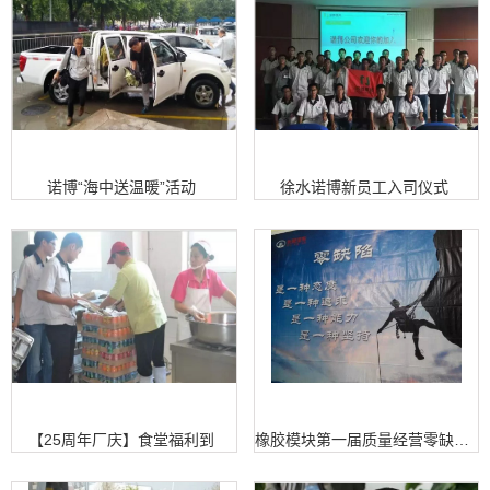
诺博“海中送温暖”活动
徐水诺博新员工入司仪式
【25周年厂庆】食堂福利到
橡胶模块第一届质量经营零缺陷工程总结大会